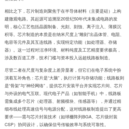
相比之下，芯片制造则聚焦于在半导体材料（主要是硅）上构
建微观电路。其起源可追溯至20世纪50年代末集成电路的发
明，核心工艺包括晶圆制备、光刻、刻蚀、离子注入、薄膜沉
积等。芯片制造的本质是在纳米尺度上“雕刻”出晶体管、电阻、
电容等元件及其互连线路，实现特定功能（如处理器、存储
器）。这一过程对洁净环境、材料纯度及工艺精度要求极高，
涉及数百道工序，技术门槛与资本投入远超线路板制造。
尽管二者在尺度与复杂度上差异显著，但它们在电子系统中扮
演着互补角色：芯片是“大脑”，执行计算与存储功能；线路板则
是“骨架”与“神经网络”，提供芯片安装平台并实现芯片间、芯片
与外设的电气互联。现代电子产品（如智能手机）中，线路板
需集成多个芯片（处理器、射频模块、传感器等），并通过精
细布线处理高速信号与电源分配，这对线路板制造提出了更高
要求——需与芯片封装技术（如球栅阵列BGA、芯片级封装
CSP）协同设计，以确保信号传输效率与系统可靠性。